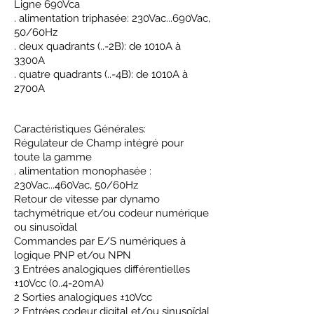
Ligne 690Vca
. alimentation triphasée: 230Vac...690Vac,
50/60Hz
. deux quadrants (..-2B): de 1010A à
3300A
. quatre quadrants (..-4B): de 1010A à
2700A
Caractéristiques Générales:
Régulateur de Champ intégré pour
toute la gamme
. alimentation monophasée :
230Vac...460Vac, 50/60Hz
Retour de vitesse par dynamo
tachymétrique et/ou codeur numérique
ou sinusoïdal
Commandes par E/S numériques à
logique PNP et/ou NPN
3 Entrées analogiques différentielles
±10Vcc (0..4-20mA)
2 Sorties analogiques ±10Vcc
2 Entrées codeur digital et/ou sinusoïdal