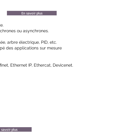
En savoir plus
e.
ynchrones ou asynchrones.
e, arbre électrique, PID, etc.
pé des applications sur mesure
net, Ethernet IP, Ethercat,
Devicenet.
 savoir plus