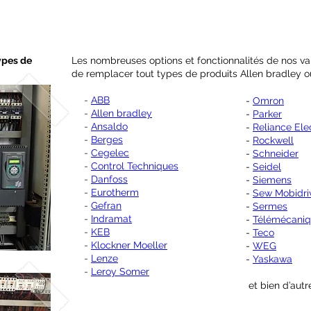
ypes de
Les nombreuses options et fonctionnalités de nos vari
de remplacer tout types de produits
Allen bradley
ou
-
ABB
-
Omron
-
Allen bradley
-
Parker
-
Ansaldo
-
Reliance Ele
-
Berges
-
Rockwell
-
Cegelec
-
Schneider
-
Control Techniques
-
Seidel
-
Danfoss
-
Siemens
-
Eurotherm
-
Sew Mobidri
-
Gefran
-
Sermes
-
Indramat
-
Télémécani
-
KEB
-
Teco
-
Klockner Moeller
-
WEG
-
Lenze
-
Yaskawa
-
Leroy Somer
et bien d’autr