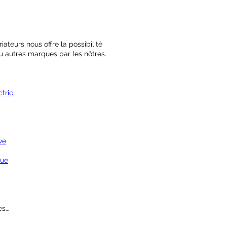
ateurs nous offre la possibilité
 autres marques par les nôtres.
ctric
ve
que
es…