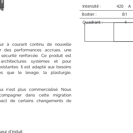
Intensité :
420
A
Boitier :
B1
Quadrant :
4
ur à courant continu de nouvelle
rir des performances accrues, une
sécurité renforcée. Ce produit est
 architectures systèmes et pour
existantes. Il est adapté aux besoins
les que le levage, la plasturgie,
i n'est plus commercialisé. Nous
ompagner dans cette migration
pact de certains changements de
seur d'induit