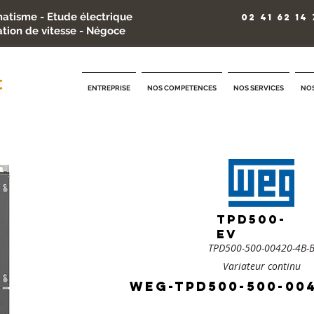
atisme - Etude électrique
02 41 62 14 
ation de vitesse - Négoce
ENTREPRISE
NOS COMPETENCES
NOS SERVICES
NOS
TPD500-
EV
TPD500-500-00420-4B-
Variateur continu
weg-TPD500-500-00