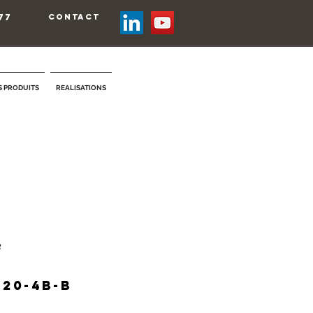
77
contact
 PRODUITS
REALISATIONS
B
420-4B-B