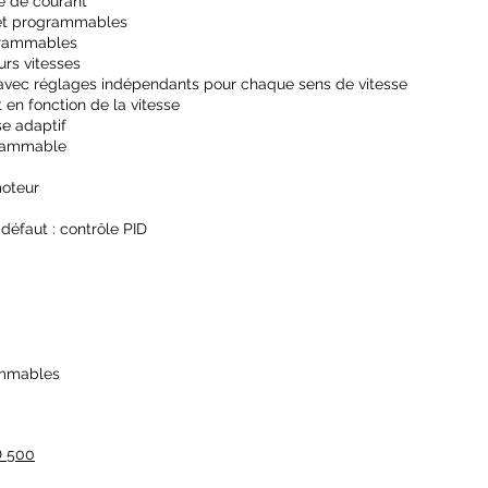
e de courant
 et programmables
ogrammables
urs vitesses
 avec réglages indépendants pour chaque sens de vitesse
t en fonction de la vitesse
se adaptif
grammable
moteur
 défaut : contrôle PID
rammables
D 500