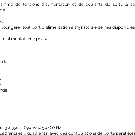
amme de tensions d'alimentation et de courants de sorti, la s
nts.
ôle
 pour gérer tout pont d'alimentation à thyristors externes disponib
t d'alimentation triphasé
ande
B
A
A
ande
ou 3 x 350 ... 690 Vac, 50/60 Hz
 quadrants et 4 quadrants, avec des configurations de ponts parallèles