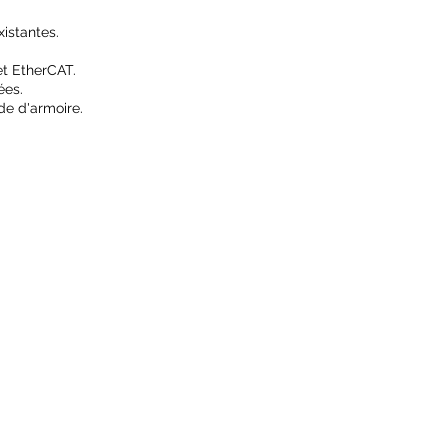
xistantes.
 et EtherCAT.
sées.
ade d'armoire.