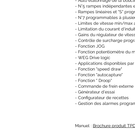
- Auto étalonnage de la boucl
- N°5 rampes indépendantes
- Rampes linéaires et "S" pr
- N°7 programmables à plusie
- Limites de vitesse min/max
- Limitation du courant d'indui
- Gains du régulateur de vites
- Contrôle de surcharge pro
- Fonction JOG
- Fonction potentiomètre du 
- WEG Drive logic
- Applications disponibles par
- Fonction "speed draw"
- Fonction "autocapture"
- Fonction " Droop"
- Commande de frein externe
- Générateur d'essai
- Configurateur de recettes
- Gestion des alarmes prog
Manuel :
Brochure produit TP