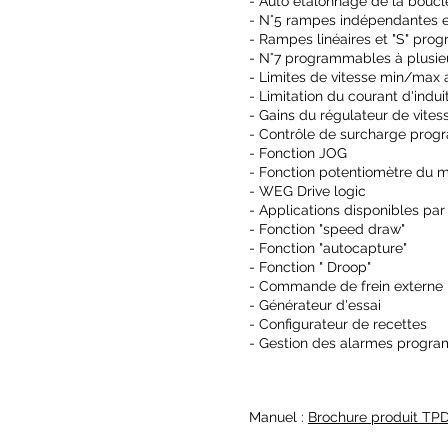
- Auto étalonnage de la boucl
- N°5 rampes indépendantes
- Rampes linéaires et "S" pr
- N°7 programmables à plusie
- Limites de vitesse min/max
- Limitation du courant d'indui
- Gains du régulateur de vites
- Contrôle de surcharge pro
- Fonction JOG
- Fonction potentiomètre du 
- WEG Drive logic
- Applications disponibles par
- Fonction "speed draw"
- Fonction "autocapture"
- Fonction " Droop"
- Commande de frein externe
- Générateur d'essai
- Configurateur de recettes
- Gestion des alarmes prog
Manuel :
Brochure produit TP