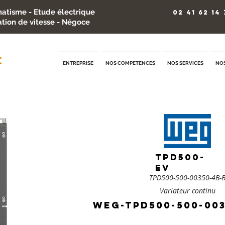
atisme - Etude électrique
02 41 62 14 
ation de vitesse - Négoce
ENTREPRISE
NOS COMPETENCES
NOS SERVICES
NOS
TPD500-
EV
TPD500-500-00350-4B-
Variateur continu
weg-TPD500-500-003