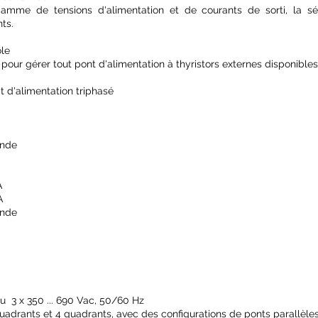
amme de tensions d'alimentation et de courants de sorti, la s
nts.
ôle
 pour gérer tout pont d'alimentation à thyristors externes disponib
t d'alimentation triphasé
ande
B
A
A
ande
ou 3 x 350 ... 690 Vac, 50/60 Hz
 quadrants et 4 quadrants, avec des configurations de ponts parallèles