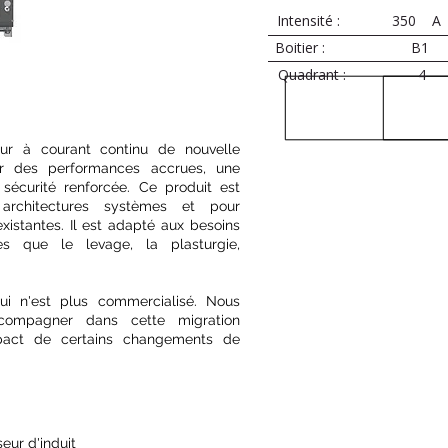
Intensité :
350
A
Boitier :
B1
Quadrant :
4
ur à courant continu de nouvelle
rir des performances accrues, une
sécurité renforcée. Ce produit est
 architectures systèmes et pour
existantes. Il est adapté aux besoins
les que le levage, la plasturgie,
i n'est plus commercialisé. Nous
ompagner dans cette migration
pact de certains changements de
seur d'induit