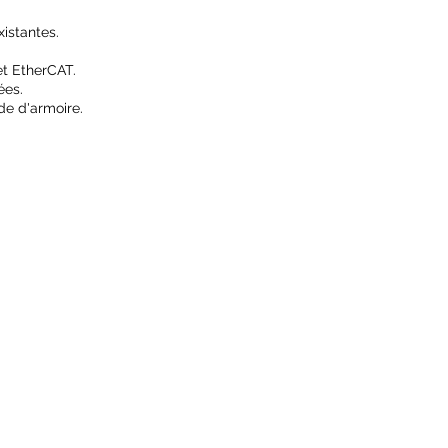
xistantes.
 et EtherCAT.
sées.
ade d'armoire.