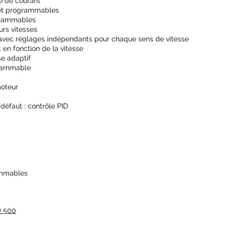
e de courant
 et programmables
ogrammables
urs vitesses
 avec réglages indépendants pour chaque sens de vitesse
t en fonction de la vitesse
se adaptif
grammable
moteur
 défaut : contrôle PID
rammables
D 500