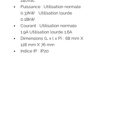
240Vac
Puissance : Utilisation normale 
0.37kW   Utilisation lourde 
0.18kW
Courant : Utilisation normale 
1.9A Utilisation lourde 1.6A
Dimensions (L x l x P) : 68 mm X 
128 mm X 76 mm
Indice IP : IP20
STOCK
Sur commande
PAIEMENT ET LIVRAISON
Après réception de commande, 
Caractéristiques techniques
nous vous contacterons dans les 