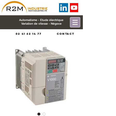
Automatisme - Etude électrique
Variation de vitesse - Négoce
02 41 62 14 77
CONTACT