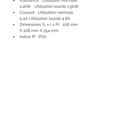
Puissance : Utilisation normale 
2.2kW   Utilisation lourde 1.5kW
Courant : Utilisation normale 
5.4A Utilisation lourde 4.8A
Dimensions (L x l x P) : 108 mm 
X 108 mm X 154 mm
Indice IP : IP20
STOCK
Sur commande
PAIEMENT ET LIVRAISON
Après réception de commande, 
Caractéristiques techniques
nous vous contacterons dans les 
plus bref délais afin de convenir 
des modalités de livraison 
Documents
Type
Variateur 
(standard ou express) et de 