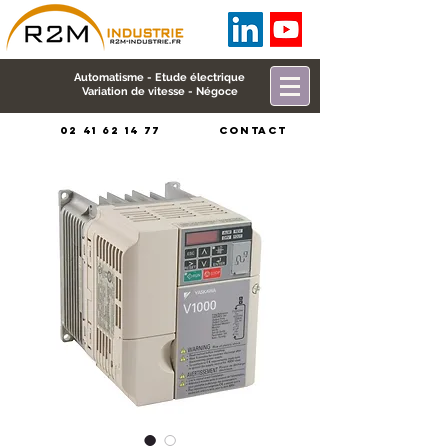
Automatisme - Etude électrique
Variation de vitesse - Négoce
02 41 62 14 77
CONTACT