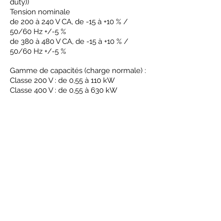
duty))
Tension nominale
de 200 à 240 V CA, de -15 à +10 % /
50/60 Hz +/-5 %
de 380 à 480 V CA, de -15 à +10 % /
50/60 Hz +/-5 %
Gamme de capacités (charge normale) :
Classe 200 V : de 0,55 à 110 kW
Classe 400 V : de 0,55 à 630 kW
Fréquence de sortie de 0 à 590 Hz
Fréquence porteuse 8 kHz (charge
lourde) ou 2 kHz (charge normale) ; 15
kHz max.
Bus DC intégré (2110 à 2415 ; 4060 à
4675)
Résistances de freinage intégré (2004 à
2313 ; 4002 à 4168)
Commande / Programmation :
Entrées de commande : 8 numériques