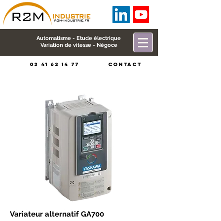
Automatisme - Etude électrique
Variation de vitesse - Négoce
02 41 62 14 77
CONTACT
Variateur alternatif GA700