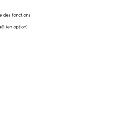
e des fonctions
® (en option)
VREMOINE | Saint André de la Marche
ZI ACTIPOLE | 4 rue beauséjour
41 62 14 77 |
contact@r2m-industrie.fr
énérales de vente
mier diagnostic