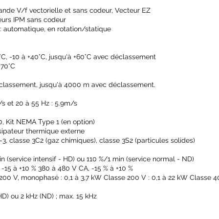
e V/f vectorielle et sans codeur, Vecteur EZ
eurs IPM sans codeur
 automatique, en rotation/statique
°C, -10 à +40°C, jusqu'à +60°C avec déclassement
+70°C
déclassement, jusqu'à 4000 m avec déclassement.
/s et 20 à 55 Hz : 5.9m/s
0, Kit NEMA Type 1 (en option)
ssipateur thermique externe
3, classe 3C2 (gaz chimiques), classe 3S2 (particules solides)
 (service intensif - HD) ou 110 %/1 min (service normal - ND)
-15 à +10 % 380 à 480 V CA, -15 % à +10 %
200 V, monophasé : 0,1 à 3,7 kW Classe 200 V : 0,1 à 22 kW Classe 4
) ou 2 kHz (ND) ; max. 15 kHz