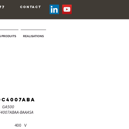
77
contact
 PRODUITS
REALISATIONS
0C4007ABA
GA500
C4007ABAA-BAAASA
400
V