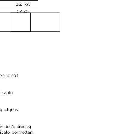
2.2
kW
GA500
n ne soit
à haute
à quelques
n de l'entrée 24
ipale, permettant