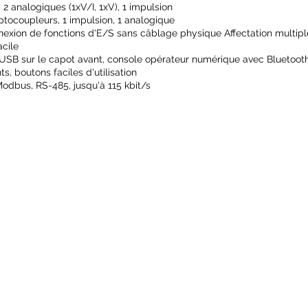
2 analogiques (1xV/I, 1xV), 1 impulsion
ptocoupleurs, 1 impulsion, 1 analogique
onnexion de fonctions d'E/S sans câblage physique Affectation multipl
cile
USB sur le capot avant, console opérateur numérique avec Bluetooth
ts, boutons faciles d'utilisation
dbus, RS-485, jusqu'à 115 kbit/s
NOS SERVICES
Conception
Rétrofit
Dépannage
49450 SE
Remplacement et réparation
Négoce
02 
NOS PRODUITS
Variateur
Conditions g
Mesure
Motorisation
Fiche de pre
Catalogue