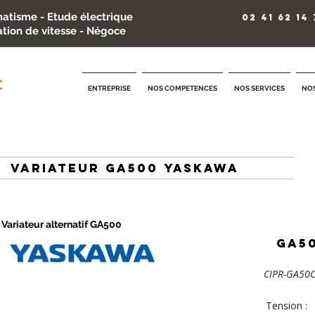
atisme - Etude électrique
02 41 62 14 
ation de vitesse - Négoce
ENTREPRISE
NOS COMPETENCES
NOS SERVICES
NOS
variateur GA500 yaskawa
Variateur alternatif GA500
GA5
CIPR-GA50
Tension :