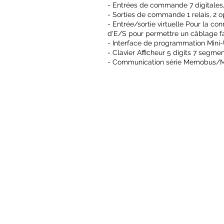
- Entrées de commande 7 digitales, 
- Sorties de commande 1 relais, 2 o
- Entrée/sortie virtuelle Pour la c
d'E/S pour permettre un câblage fa
- Interface de programmation Mini-
- Clavier Afficheur 5 digits 7 segmen
- Communication série Memobus/Mo
SOCIÉTÉ
Qui sommes nous ?
Recrutement
Notre équipe
COMPETENCES
Automatisme
Etude électrique
Variation de vitesse
Régulation
RÉALISATIONS